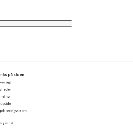
inks på siden
versigt
yheder
amling
logside
pdateringsstrøm
sk gevinst.