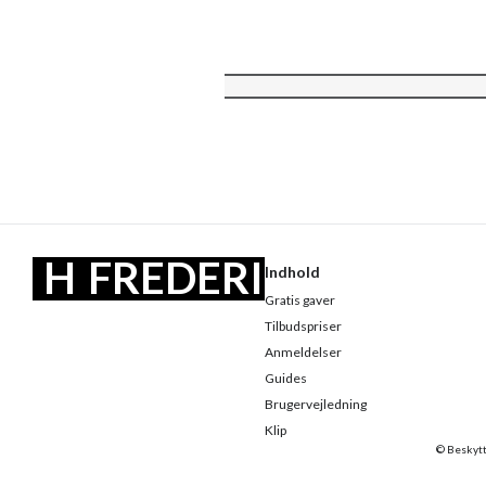
H
FREDERI
Indhold
Gratis gaver
EL
KSBERG
Tilbudspriser
E
Anmeldelser
Guides
Brugervejledning
Klip
© Beskytte