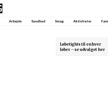
G
Arbejde
Sundhed
Smag
Aktiviteter
Fami
Løbetights til enhver
løber – se udvalget her