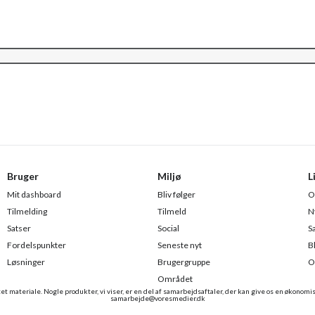
Bruger
Miljø
L
Mit dashboard
Bliv følger
O
Tilmelding
Tilmeld
N
Satser
Social
S
Fordelspunkter
Seneste nyt
B
Løsninger
Brugergruppe
O
Området
t materiale. Nogle produkter, vi viser, er en del af samarbejdsaftaler, der kan give os en økonomi
samarbejde@voresmedier.dk