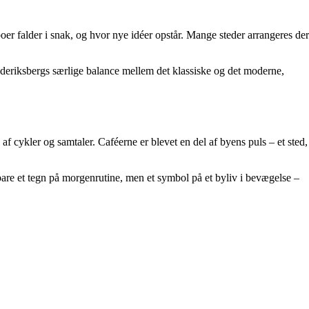
boer falder i snak, og hvor nye idéer opstår. Mange steder arrangeres der
rederiksbergs særlige balance mellem det klassiske og det moderne,
f cykler og samtaler. Caféerne er blevet en del af byens puls – et sted,
 bare et tegn på morgenrutine, men et symbol på et byliv i bevægelse –