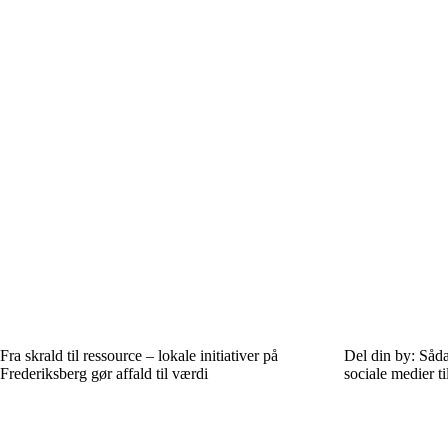
Fra skrald til ressource – lokale initiativer på
Del din by: Såd
Frederiksberg gør affald til værdi
sociale medier ti