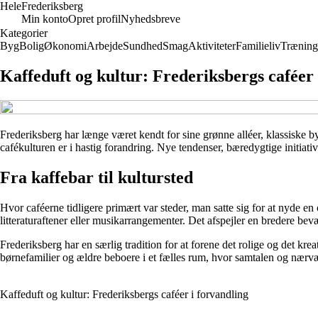
Hele
Frederiksberg
Min konto
Opret profil
Nyhedsbreve
Kategorier
Byg
Bolig
Økonomi
Arbejde
Sundhed
Smag
Aktiviteter
Familieliv
Træning
Kaffeduft og kultur: Frederiksbergs caféer 
Frederiksberg har længe været kendt for sine grønne alléer, klassiske 
cafékulturen er i hastig forandring. Nye tendenser, bæredygtige initiat
Fra kaffebar til kultursted
Hvor caféerne tidligere primært var steder, man satte sig for at nyde e
litteraturaftener eller musikarrangementer. Det afspejler en bredere bevæg
Frederiksberg har en særlig tradition for at forene det rolige og det k
børnefamilier og ældre beboere i et fælles rum, hvor samtalen og nærvæ
Kaffeduft og kultur: Frederiksbergs caféer i forvandling