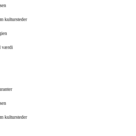
lsen
om kultursteder
gien
il værdi
uranter
lsen
om kultursteder