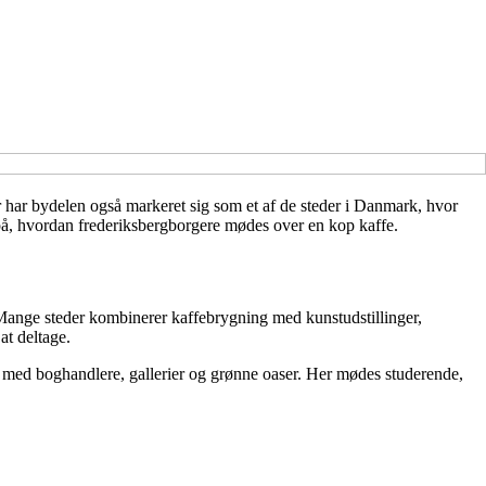
r har bydelen også markeret sig som et af de steder i Danmark, hvor
g på, hvordan frederiksbergborgere mødes over en kop kaffe.
v. Mange steder kombinerer kaffebrygning med kunstudstillinger,
at deltage.
de med boghandlere, gallerier og grønne oaser. Her mødes studerende,