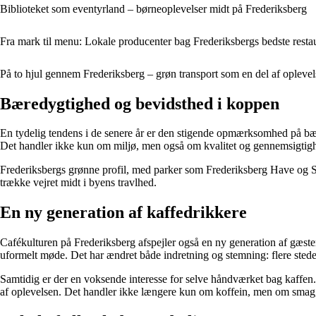
Biblioteket som eventyrland – børneoplevelser midt på Frederiksberg
Fra mark til menu: Lokale producenter bag Frederiksbergs bedste resta
På to hjul gennem Frederiksberg – grøn transport som en del af opleve
Bæredygtighed og bevidsthed i koppen
En tydelig tendens i de senere år er den stigende opmærksomhed på bære
Det handler ikke kun om miljø, men også om kvalitet og gennemsigtigh
Frederiksbergs grønne profil, med parker som Frederiksberg Have og Sø
trække vejret midt i byens travlhed.
En ny generation af kaffedrikkere
Cafékulturen på Frederiksberg afspejler også en ny generation af gæste
uformelt møde. Det har ændret både indretning og stemning: flere steder 
Samtidig er der en voksende interesse for selve håndværket bag kaffen.
af oplevelsen. Det handler ikke længere kun om koffein, men om smag, 