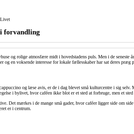
Livet
i forvandling
byhuse og rolige atmosfære midt i hovedstadens puls. Men i de seneste å
iver og en voksende interesse for lokale fællesskaber har sat deres præ
n cappuccino og læse avis, er de i dag blevet små kulturcentre i sig sel
else i bylivet, hvor caféen ikke blot er et sted at forbruge, men et sted 
reative. Det mærkes i de mange små gader, hvor caféer ligger side om si
ret er i centrum.