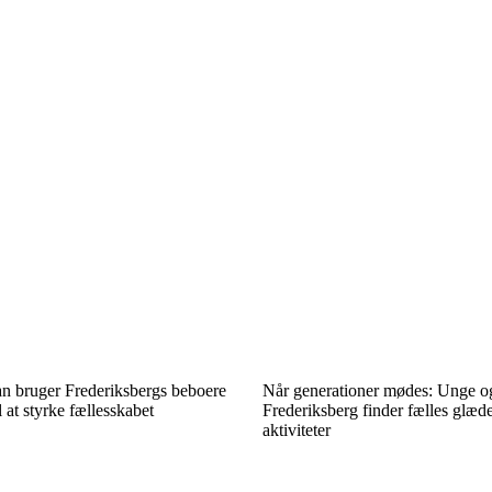
an bruger Frederiksbergs beboere
Når generationer mødes: Unge o
l at styrke fællesskabet
Frederiksberg finder fælles glæde
aktiviteter