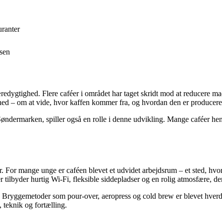
uranter
lsen
dygtighed. Flere caféer i området har taget skridt mod at reducere mads
ed – om at vide, hvor kaffen kommer fra, og hvordan den er producere
ndermarken, spiller også en rolle i denne udvikling. Mange caféer hen
r. For mange unge er caféen blevet et udvidet arbejdsrum – et sted, hvo
tilbyder hurtig Wi-Fi, fleksible siddepladser og en rolig atmosfære, der
 Bryggemetoder som pour-over, aeropress og cold brew er blevet hverdag
teknik og fortælling.