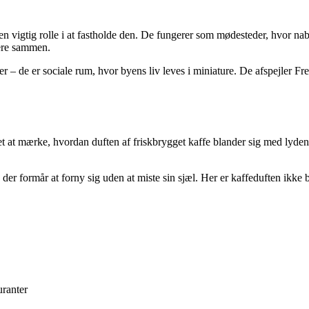
 en vigtig rolle i at fastholde den. De fungerer som mødesteder, hvor na
tere sammen.
er – de er sociale rum, hvor byens liv leves i miniature. De afspejler F
 at mærke, hvordan duften af friskbrygget kaffe blander sig med lyden a
 der formår at forny sig uden at miste sin sjæl. Her er kaffeduften ikke
uranter