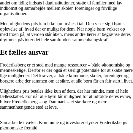
andet om tidlig indsats i daginstitutioner, støtte til familier med lav
indkomst og samarbejde mellem skoler, foreninger og frivillige
organisationer.
Men ulighedens pris kan ikke kun måles i tal. Den viser sig i børns
oplevelse af, hvad der er muligt for dem. Når nogle børn vokser op
med troen på, at verden står åben, mens andre lærer at begrænse deres
drømme, påvirker det hele samfundets sammenhængskraft.
Et fælles ansvar
Frederiksberg er et sted med mange ressourcer – både økonomiske og
menneskelige. Derfor er der også et særligt potentiale for at skabe mere
lige muligheder. Det kræver, at både kommune, skoler, foreninger og
borgere arbejder sammen om at sikre, at alle børn får en fair start i livet.
Ulighedens pris betales ikke kun af dem, der har mindst, men af hele
fællesskabet. For når alle børn får mulighed for at udfolde deres evner,
bliver Frederiksberg – og Danmark – et stærkere og mere
sammenhængende sted at leve.
Samarbejde i vækst: Kommune og investorer styrker Frederiksbergs
økonomiske fremtid