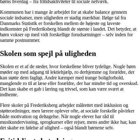
børns hverdag – fra fritidsaktiviteter til sociale netværk.
Kommunen har i mange år arbejdet for at skabe balance gennem
sociale indsatser, men uligheden er stadig mærkbar. Ifølge tal fra
Danmarks Statistik er forskellen mellem de højeste og laveste
indkomster på Frederiksberg blandt de største i landet. Det betyder, at
børn vokser op med vidt forskellige forudsætninger – selv inden for
samme postnummer.
Skolen som spejl på uligheden
Skolen er et af de steder, hvor forskellene bliver tydelige. Nogle børn
møder op med adgang til lektiehjælp, ro derhjemme og forældre, der
kan støtte dem fagligt. Andre kæmper med trange boligforhold,
manglende ro til at læse eller forældre, der har mindre tid og overskud.
Det kan skabe et gab i læring og trivsel, som kan være svært at
indhente.
Flere skoler på Frederiksberg arbejder målrettet med inklusion og
støtteordninger, men lærere oplever ofte, at sociale forskelle påvirker
både motivation og deltagelse. Når nogle elever har råd til
musikundervisning, sprogkurser eller rejser, mens andre ikke har, kan
det skabe en følelse af ulighed – også blandt børnene selv.