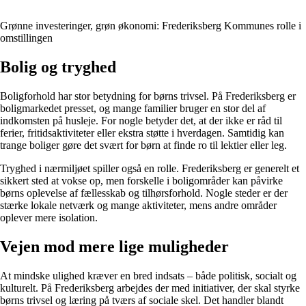
Grønne investeringer, grøn økonomi: Frederiksberg Kommunes rolle i
omstillingen
Bolig og tryghed
Boligforhold har stor betydning for børns trivsel. På Frederiksberg er
boligmarkedet presset, og mange familier bruger en stor del af
indkomsten på husleje. For nogle betyder det, at der ikke er råd til
ferier, fritidsaktiviteter eller ekstra støtte i hverdagen. Samtidig kan
trange boliger gøre det svært for børn at finde ro til lektier eller leg.
Tryghed i nærmiljøet spiller også en rolle. Frederiksberg er generelt et
sikkert sted at vokse op, men forskelle i boligområder kan påvirke
børns oplevelse af fællesskab og tilhørsforhold. Nogle steder er der
stærke lokale netværk og mange aktiviteter, mens andre områder
oplever mere isolation.
Vejen mod mere lige muligheder
At mindske ulighed kræver en bred indsats – både politisk, socialt og
kulturelt. På Frederiksberg arbejdes der med initiativer, der skal styrke
børns trivsel og læring på tværs af sociale skel. Det handler blandt