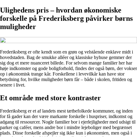
Ulighedens pris – hvordan økonomiske
forskelle på Frederiksberg påvirker børns
muligheder
Frederiksberg er ofte kendt som en grøn og velstående enklave midt i
hovedstaden. Bag de smukke alléer og klassiske byhuse gemmer der
sig dog et mere nuanceret billede. For selvom mange familier her har
høje indkomster og gode boligforhold, findes der også børn, der vokser
op i økonomisk trange kår. Forskellene i levevilkår kan have stor
betydning for, hvilke muligheder børn får – både i skolen, fritiden og
senere i livet.
Et område med store kontraster
Frederiksberg er et af landets mest tætbefolkede kommuner, og inden
for få gader kan der være markante forskelle i huspriser, indkomst og
adgang til ressourcer. Nogle familier bor i ejerlejligheder med udsigt til
parker og caféer, mens andre bor i mindre lejeboliger med begrænset
plads. Disse forskelle afspejler sig ikke kun i økonomien, men også i