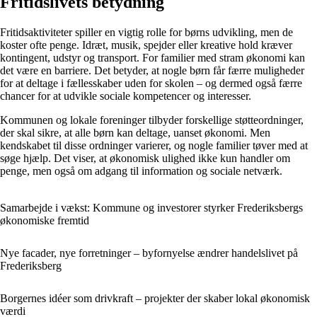
Fritidslivets betydning
Fritidsaktiviteter spiller en vigtig rolle for børns udvikling, men de
koster ofte penge. Idræt, musik, spejder eller kreative hold kræver
kontingent, udstyr og transport. For familier med stram økonomi kan
det være en barriere. Det betyder, at nogle børn får færre muligheder
for at deltage i fællesskaber uden for skolen – og dermed også færre
chancer for at udvikle sociale kompetencer og interesser.
Kommunen og lokale foreninger tilbyder forskellige støtteordninger,
der skal sikre, at alle børn kan deltage, uanset økonomi. Men
kendskabet til disse ordninger varierer, og nogle familier tøver med at
søge hjælp. Det viser, at økonomisk ulighed ikke kun handler om
penge, men også om adgang til information og sociale netværk.
Samarbejde i vækst: Kommune og investorer styrker Frederiksbergs
økonomiske fremtid
Nye facader, nye forretninger – byfornyelse ændrer handelslivet på
Frederiksberg
Borgernes idéer som drivkraft – projekter der skaber lokal økonomisk
værdi