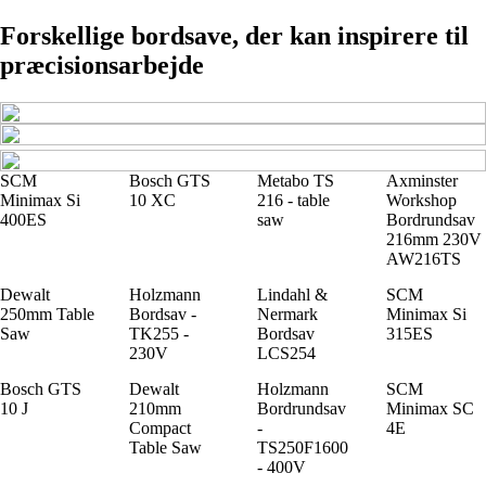
Forskellige bordsave, der kan inspirere til
præcisionsarbejde
SCM
Bosch GTS
Metabo TS
Axminster
Minimax Si
10 XC
216 - table
Workshop
400ES
saw
Bordrundsav
216mm 230V
AW216TS
Dewalt
Holzmann
Lindahl &
SCM
250mm Table
Bordsav -
Nermark
Minimax Si
Saw
TK255 -
Bordsav
315ES
230V
LCS254
Bosch GTS
Dewalt
Holzmann
SCM
10 J
210mm
Bordrundsav
Minimax SC
Compact
-
4E
Table Saw
TS250F1600
- 400V