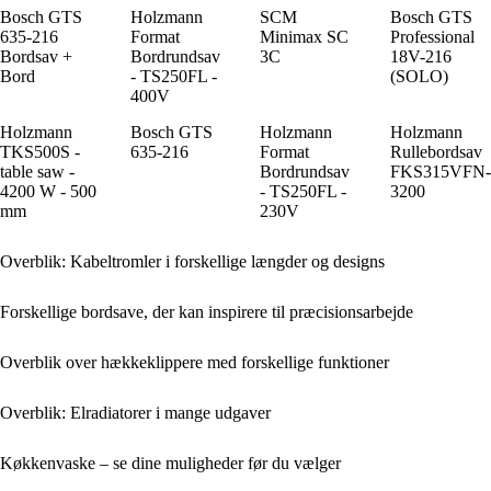
Bosch GTS
Holzmann
SCM
Bosch GTS
635-216
Format
Minimax SC
Professional
Bordsav +
Bordrundsav
3C
18V-216
Bord
- TS250FL -
(SOLO)
400V
Holzmann
Bosch GTS
Holzmann
Holzmann
TKS500S -
635-216
Format
Rullebordsav
table saw -
Bordrundsav
FKS315VFN-
4200 W - 500
- TS250FL -
3200
mm
230V
Overblik: Kabeltromler i forskellige længder og designs
Forskellige bordsave, der kan inspirere til præcisionsarbejde
Overblik over hækkeklippere med forskellige funktioner
Overblik: Elradiatorer i mange udgaver
Køkkenvaske – se dine muligheder før du vælger