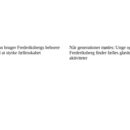
an bruger Frederiksbergs beboere
Når generationer mødes: Unge o
l at styrke fællesskabet
Frederiksberg finder fælles glæde
aktiviteter