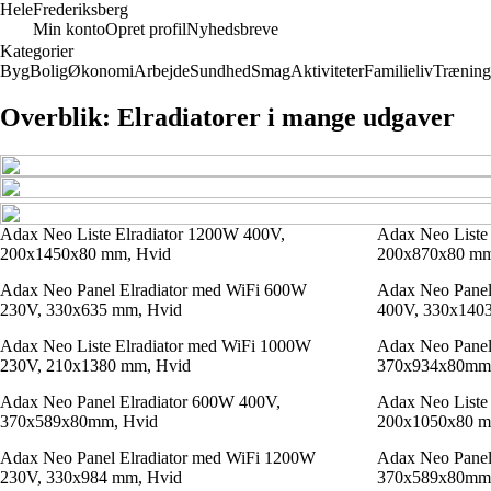
Hele
Frederiksberg
Min konto
Opret profil
Nyhedsbreve
Kategorier
Byg
Bolig
Økonomi
Arbejde
Sundhed
Smag
Aktiviteter
Familieliv
Træning
Overblik: Elradiatorer i mange udgaver
Adax Neo Liste Elradiator 1200W 400V,
Adax Neo Liste
200x1450x80 mm, Hvid
200x870x80 mm
Adax Neo Panel Elradiator med WiFi 600W
Adax Neo Panel
230V, 330x635 mm, Hvid
400V, 330x140
Adax Neo Liste Elradiator med WiFi 1000W
Adax Neo Panel
230V, 210x1380 mm, Hvid
370x934x80mm,
Adax Neo Panel Elradiator 600W 400V,
Adax Neo Liste
370x589x80mm, Hvid
200x1050x80 m
Adax Neo Panel Elradiator med WiFi 1200W
Adax Neo Panel
230V, 330x984 mm, Hvid
370x589x80mm,