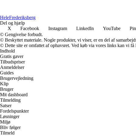
Hele
Frederiksberg
Del og hjælp
X
Facebook
Instagram
LinkedIn
YouTube
Pin
© Gengivelse forbudt.
© Beskyttet materiale. Nogle produkter, vi viser, er en del af samarbejd
© Dette site er omfattet af ophavsret. Ved køb via vores links kan vi 
Indhold
Gratis gaver
Tilbudspriser
Anmeldelser
Guides
Brugervejledning
Klip
Bruger
Mit dashboard
Tilmelding
Satser
Fordelspunkter
Løsninger
Miljø
Bliv følger
Tilmeld