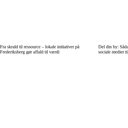
Fra skrald til ressource – lokale initiativer på
Del din by: Såd
Frederiksberg gør affald til værdi
sociale medier ti